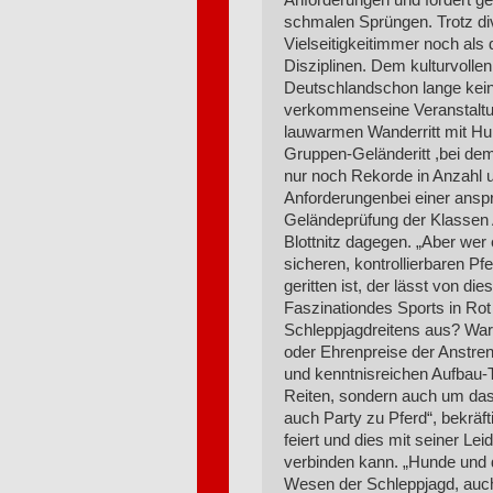
schmalen Sprüngen. Trotz div
Vielseitigkeitimmer noch als 
Disziplinen. Dem kulturvollen 
Deutschlandschon lange kein
verkommenseine Veranstaltu
lauwarmen Wanderritt mit Hu
Gruppen-Geländeritt ,bei dem
nur noch Rekorde in Anzahl 
Anforderungenbei einer anspr
Geländeprüfung der Klassen A 
Blottnitz dagegen. „Aber wer
sicheren, kontrollierbaren Pf
geritten ist, der lässt von di
Faszinationdes Sports in 
Schleppjagdreitens aus? War
oder Ehrenpreise der Anstren
und kenntnisreichen Aufbau-T
Reiten, sondern auch um das
auch Party zu Pferd“, bekräftig
feiert und dies mit seiner Le
verbinden kann. „Hunde un
Wesen der Schleppjagd, auch