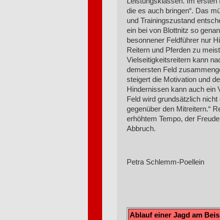
Leistungsklassen. Im ersten F
die es auch bringen“. Das mü
und Trainingszustand entsch
ein bei von Blottnitz so gena
besonnener Feldführer nur Hi
Reitern und Pferden zu meist
Vielseitigkeitsreitern kann 
demersten Feld zusammenges
steigert die Motivation und 
Hindernissen kann auch ein Vi
Feld wird grundsätzlich nicht
gegenüber den Mitreitern.“ Rei
erhöhtem Tempo, der Freude a
Abbruch.
Petra Schlemm-Poellein
Ablauf einer Jagd am Bei