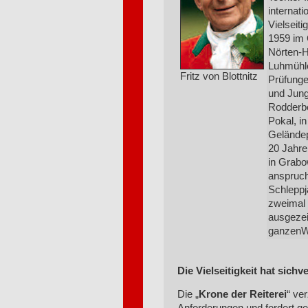
internati
Vielseiti
1959 im 
Nörten-Ha
Luhmühle
Fritz von Blottnitz
Prüfunge
und Jung
Rodderb
Pokal, i
Geländep
20 Jahre
in Grabow
anspruch
Schleppj
zweimal 
ausgezei
ganzenW
Die Vielseitigkeit hat sich
Die „
Krone der Reiterei
“ ve
Anforderungen und fordert gen