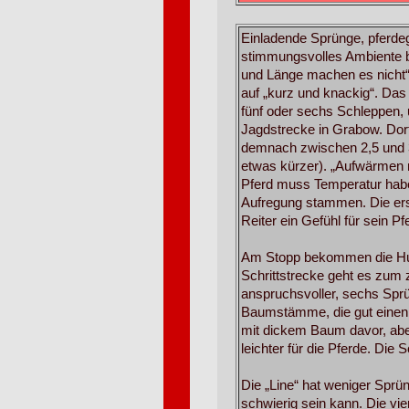
Einladende Sprünge, pferde
stimmungsvolles Ambiente 
und Länge machen es nicht“, 
auf „kurz und knackig“. Das 
fünf oder sechs Schleppen, 
Jagdstrecke in Grabow. Dor
demnach zwischen 2,5 und 3
etwas kürzer). „Aufwärmen m
Pferd muss Temperatur habe
Aufregung stammen. Die ers
Reiter ein Gefühl für sein Pf
Am Stopp bekommen die Hun
Schrittstrecke
geht es zum z
anspruchsvoller,
sechs Sprü
Baumstämme,
die gut eine
mit dickem Baum davor, abe
leichter für die Pferde. Die S
Die „Line“ hat weniger Sprün
schwierig sein kann. Die vier