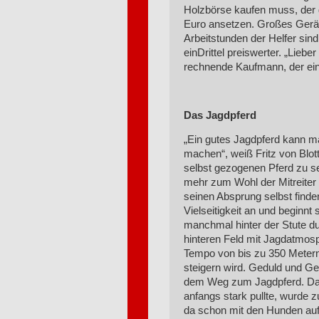
Holzbörse kaufen muss, der d
Euro ansetzen. Großes Gerät
Arbeitstunden der Helfer sind
einDrittel preiswerter. „Liebe
rechnende Kaufmann, der eine
Das Jagdpferd
„Ein gutes Jagdpferd kann ma
machen“, weiß Fritz von Blott
selbst gezogenen Pferd zu seh
mehr zum Wohl der Mitreiter
seinen Absprung selbst finde
Vielseitigkeit an und beginnt
manchmal hinter der Stute d
hinteren Feld mit Jagdatmosp
Tempo von bis zu 350 Metern 
steigern wird. Geduld und G
dem Weg zum Jagdpferd. Das d
anfangs stark pullte, wurde 
da schon mit den Hunden auf “