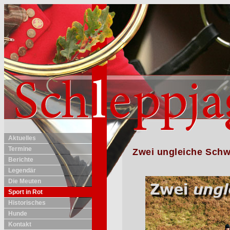
Aktuelles
Termine
Zwei ungleiche Schw
Berichte
Legendär
Die Meuten
Sport in Rot
Historisches
Hunde
Kontakt