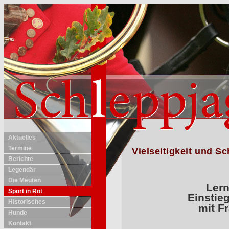
Aktuelles
Termine
Vielseitigkeit und S
Berichte
Legendär
Die Meuten
Lern
Sport in Rot
Einstieg
Historisches
mit Fr
Hunde
Kontakt