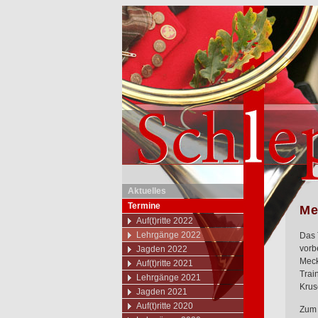
Aktuelles
Termine
Me
Auf(t)ritte 2022
Lehrgänge 2022
Das 
vorb
Jagden 2022
Meck
Auf(t)ritte 2021
Trai
Lehrgänge 2021
Krus
Jagden 2021
Auf(t)ritte 2020
Zum 