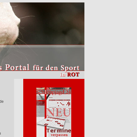
ade
u