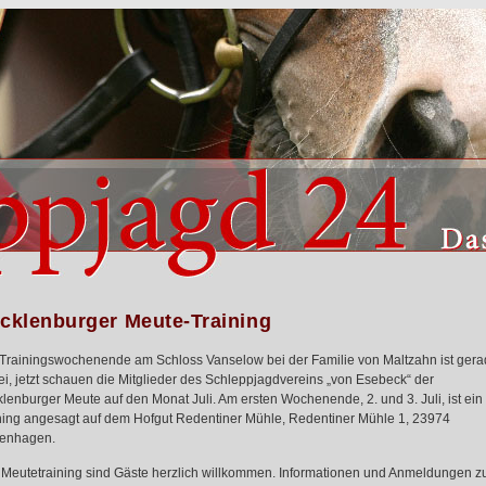
cklenburger Meute-Training
Trainingswochenende am Schloss Vanselow bei der Familie von Maltzahn ist ger
ei, jetzt schauen die Mitglieder des Schleppjagdvereins „von Esebeck“ der
lenburger Meute auf den Monat Juli. Am ersten Wochenende, 2. und 3. Juli, ist ein
ning angesagt auf dem Hofgut Redentiner Mühle, Redentiner Mühle 1, 23974
enhagen.
Meutetraining sind Gäste herzlich willkommen. Informationen und Anmeldungen z