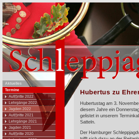
Aktuelles
Termine
Hubertus zu Ehre
Auf(t)ritte 2022
Lehrgänge 2022
Hubertustag am 3. November,
Jagden 2022
diesem Jahre ein Donnerstag:
Auf(t)ritte 2021
gelistet in unserem Terminka
Lehrgänge 2021
Satteln.
Jagden 2021
Der Hamburger Schleppjagdve
Auf(t)ritte 2020
trifft sich dazu an der Reit