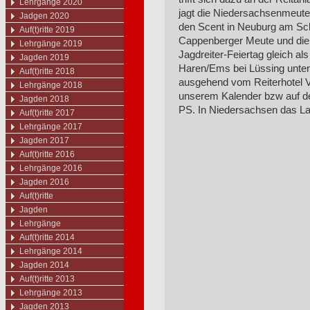
Lehrgänge 2020
jagt die Niedersachsenmeute
Jadgen 2020
den Scent in Neuburg am Sc
Auf(t)ritte 2019
Cappenberger Meute und die
Lehrgänge 2019
Jagdreiter-Feiertag gleich al
Jagden 2019
Haren/Ems bei Lüssing unter
Auf(t)ritte 2018
ausgehend vom Reiterhotel Vox
Lehrgänge 2018
unserem Kalender bzw auf de
Jagden 2018
PS. In Niedersachsen das 
Auf(t)ritte 2017
Lehrgänge 2017
Jagden 2017
Auf(t)ritte 2016
Lehrgänge 2016
Jagden 2016
Auf(t)ritte
Jagden
Lehrgänge
Auf(t)ritte 2014
Lehrgänge 2014
Jagden 2014
Auf(t)ritte 2013
Lehrgänge 2013
Jagden 2013