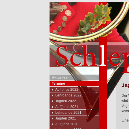
Aktuelles
Termine
Ja
Auf(t)ritte 2022
Lehrgänge 2022
Der 
wird
Jagden 2022
Voge
Auf(t)ritte 2021
komb
Lehrgänge 2021
Jagden 2021
Einz
Auf(t)ritte 2020