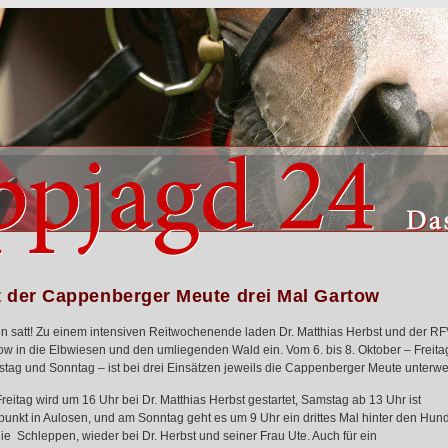
t der Cappenberger Meute drei Mal Gartow
n satt! Zu einem intensiven Reitwochenende laden Dr. Matthias Herbst und der R
ow in die Elbwiesen und den umliegenden Wald ein. Vom 6. bis 8. Oktober – Freita
tag und Sonntag – ist bei drei Einsätzen jeweils die Cappenberger Meute unterwe
reitag wird um 16 Uhr bei Dr. Matthias Herbst gestartet, Samstag ab 13 Uhr ist
fpunkt in Aulosen, und am Sonntag geht es um 9 Uhr ein drittes Mal hinter den Hun
die Schleppen, wieder bei Dr. Herbst und seiner Frau Ute. Auch für ein