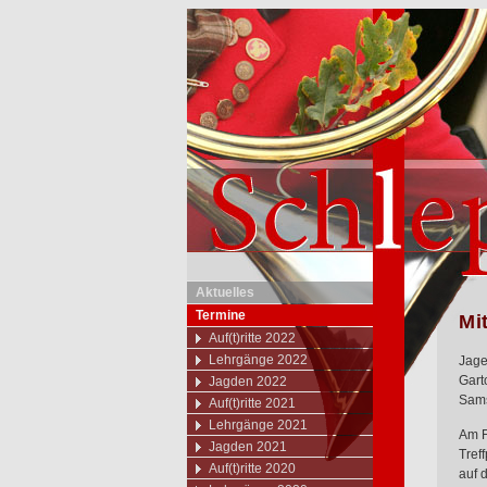
Aktuelles
Termine
Mi
Auf(t)ritte 2022
Lehrgänge 2022
Jage
Gart
Jagden 2022
Sams
Auf(t)ritte 2021
Lehrgänge 2021
Am F
Jagden 2021
Tref
Auf(t)ritte 2020
auf 