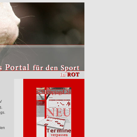
FV
g,
gs.
den