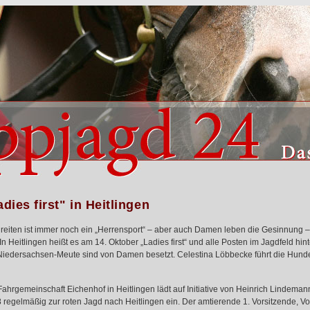
dies first" in Heitlingen
reiten ist immer noch ein „Herrensport“ – aber auch Damen leben die Gesinnung 
 In Heitlingen heißt es am 14. Oktober „Ladies first“ und alle Posten im Jagdfeld hint
Niedersachsen-Meute sind von Damen besetzt. Celestina Löbbecke führt die Hund
Fahrgemeinschaft Eichenhof in Heitlingen lädt auf Initiative von Heinrich Lindemann
 regelmäßig zur roten Jagd nach Heitlingen ein. Der amtierende 1. Vorsitzende, Vo