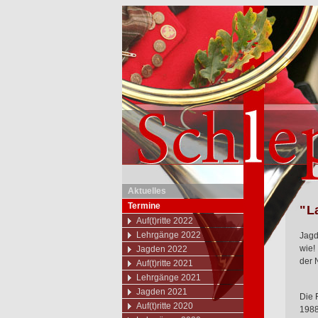
Aktuelles
Termine
"La
Auf(t)ritte 2022
Lehrgänge 2022
Jagd
wie!
Jagden 2022
der 
Auf(t)ritte 2021
Lehrgänge 2021
Jagden 2021
Die 
Auf(t)ritte 2020
1988