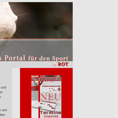
– und
er
e.
 seit
lker