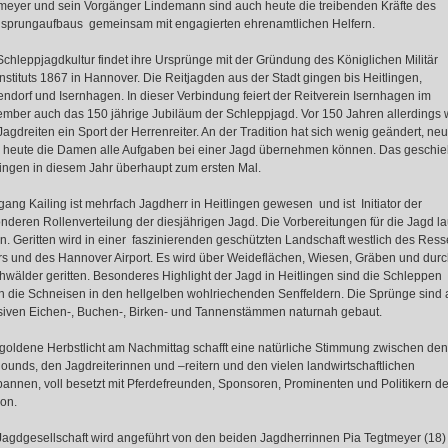
meyer und sein Vorgänger Lindemann sind auch heute die treibenden Kräfte des
sprungaufbaus gemeinsam mit engagierten ehrenamtlichen Helfern.
Schleppjagdkultur findet ihre Ursprünge mit der Gründung des Königlichen Militär
instituts 1867 in Hannover. Die Reitjagden aus der Stadt gingen bis Heitlingen,
endorf und Isernhagen. In dieser Verbindung feiert der Reitverein Isernhagen im
mber auch das 150 jährige Jubiläum der Schleppjagd. Vor 150 Jahren allerdings 
Jagdreiten ein Sport der Herrenreiter. An der Tradition hat sich wenig geändert, neu 
 heute die Damen alle Aufgaben bei einer Jagd übernehmen können. Das geschieh
lingen in diesem Jahr überhaupt zum ersten Mal.
gang Kailing ist mehrfach Jagdherr in Heitlingen gewesen und ist Initiator der
nderen Rollenverteilung der diesjährigen Jagd. Die Vorbereitungen für die Jagd l
n. Geritten wird in einer faszinierenden geschützten Landschaft westlich des Ress
s und des Hannover Airport. Es wird über Weideflächen, Wiesen, Gräben und dur
hwälder geritten. Besonderes Highlight der Jagd in Heitlingen sind die Schleppen
h die Schneisen in den hellgelben wohlriechenden Senffeldern. Die Sprünge sind 
iven Eichen-, Buchen-, Birken- und Tannenstämmen naturnah gebaut.
goldene Herbstlicht am Nachmittag schafft eine natürliche Stimmung zwischen den
ounds, den Jagdreiterinnen und –reitern und den vielen landwirtschaftlichen
annen, voll besetzt mit Pferdefreunden, Sponsoren, Prominenten und Politikern de
on.
Jagdgesellschaft wird angeführt von den beiden Jagdherrinnen Pia Tegtmeyer (18)