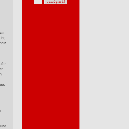
war
ist,
t in
aufen
er
ch
aus
r
 und