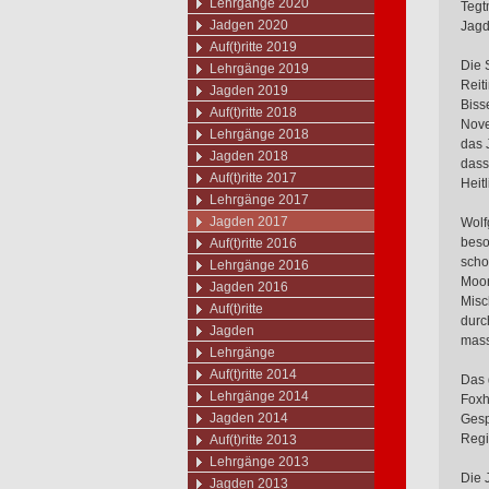
Lehrgänge 2020
Tegt
Jadgen 2020
Jagd
Auf(t)ritte 2019
Die 
Lehrgänge 2019
Reit
Jagden 2019
Biss
Auf(t)ritte 2018
Nove
Lehrgänge 2018
das 
Jagden 2018
dass
Auf(t)ritte 2017
Heit
Lehrgänge 2017
Jagden 2017
Wolf
beso
Auf(t)ritte 2016
scho
Lehrgänge 2016
Moor
Jagden 2016
Misc
Auf(t)ritte
durc
Jagden
mass
Lehrgänge
Auf(t)ritte 2014
Das 
Lehrgänge 2014
Foxh
Jagden 2014
Gesp
Regi
Auf(t)ritte 2013
Lehrgänge 2013
Die 
Jagden 2013