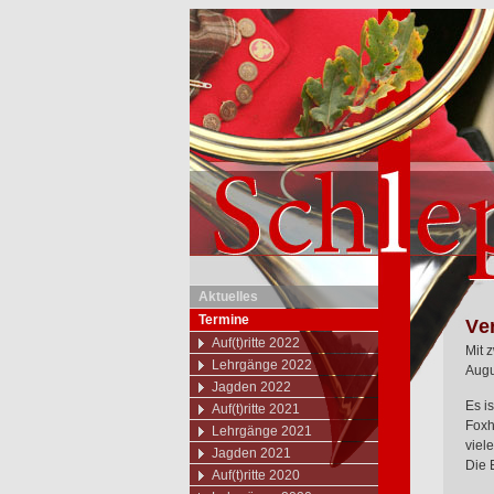
Aktuelles
Termine
Ve
Auf(t)ritte 2022
Mit 
Lehrgänge 2022
Augu
Jagden 2022
Es i
Auf(t)ritte 2021
Foxh
Lehrgänge 2021
viel
Jagden 2021
Die 
Auf(t)ritte 2020