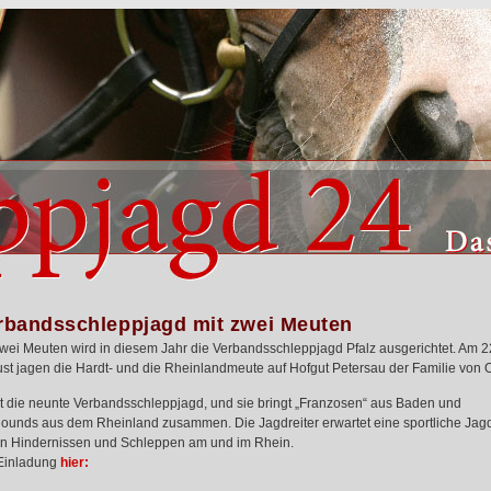
rbandsschleppjagd mit zwei Meuten
zwei Meuten wird in diesem Jahr die Verbandsschleppjagd Pfalz ausgerichtet. Am 2
st jagen die Hardt- und die Rheinlandmeute auf Hofgut Petersau der Familie von 
st die neunte Verbandsschleppjagd, und sie bringt „Franzosen“ aus Baden und
ounds aus dem Rheinland zusammen. Die Jagdreiter erwartet eine sportliche Jagd
en Hindernissen und Schleppen am und im Rhein.
Einladung
hier: