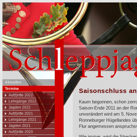
Aktuelles
Termine
Saisonschluss an
Auf(t)ritte 2022
Lehrgänge 2022
Kaum begonnen, schon zerron
Jagden 2022
Saison-Ende 2011 an der Ron
Auf(t)ritte 2021
unverändert wird am 5. Nove
Lehrgänge 2021
Ronneburger Hügellandes üb
Jagden 2021
Flur angemessen anspruchsvo
Auf(t)ritte 2020
Wie immer wird die Streckenfü