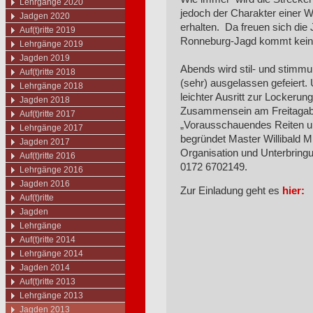
Lehrgänge 2020
jedoch der Charakter einer W
Jadgen 2020
erhalten. Da freuen sich die
Auf(t)ritte 2019
Ronneburg-Jagd kommt kein
Lehrgänge 2019
Jagden 2019
Abends wird stil- und stimm
Auf(t)ritte 2018
(sehr) ausgelassen gefeiert.
Lehrgänge 2018
leichter Ausritt zur Lockerung
Jagden 2018
Zusammensein am Freitagab
Auf(t)ritte 2017
„Vorausschauendes Reiten und
Lehrgänge 2017
begründet Master Willibald 
Jagden 2017
Organisation und Unterbringu
Auf(t)ritte 2016
0172 6702149.
Lehrgänge 2016
Jagden 2016
Zur Einladung geht es
hier:
Auf(t)ritte
Jagden
Lehrgänge
Auf(t)ritte 2014
Lehrgänge 2014
Jagden 2014
Auf(t)ritte 2013
Lehrgänge 2013
Jagden 2013