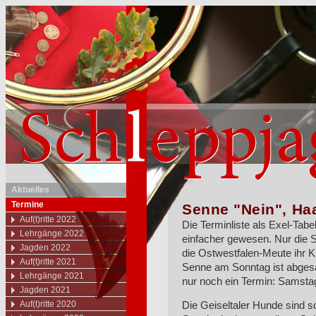
Aktuelles
Termine
Senne "Nein", Ha
Auf(t)ritte 2022
Die Terminliste als Exel-Ta
Lehrgänge 2022
einfacher gewesen. Nur die S
Jagden 2022
die Ostwestfalen-Meute ihr K
Auf(t)ritte 2021
Senne am Sonntag ist abgesa
Lehrgänge 2021
nur noch ein Termin: Samsta
Jagden 2021
Auf(t)ritte 2020
Die Geiseltaler Hunde sind sc